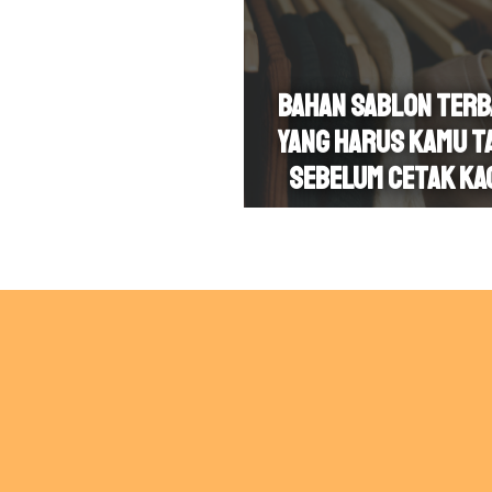
Bahan Sablon Terb
yang Harus Kamu T
Sebelum Cetak Ka