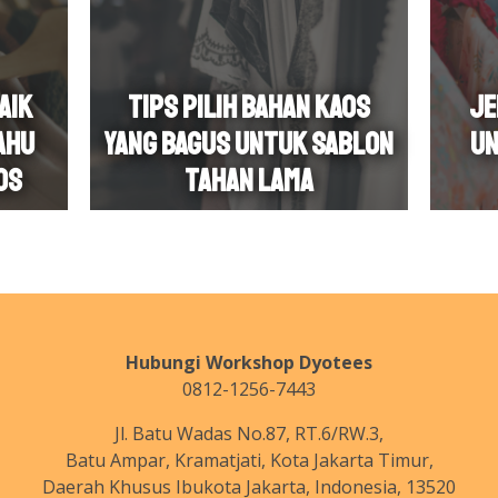
aik
Tips Pilih Bahan Kaos
Je
ahu
yang Bagus untuk Sablon
un
os
Tahan Lama
Hubungi Workshop Dyotees
0812-1256-7443
Jl. Batu Wadas No.87, RT.6/RW.3,
Batu Ampar, Kramatjati, Kota Jakarta Timur,
Daerah Khusus Ibukota Jakarta, Indonesia, 13520