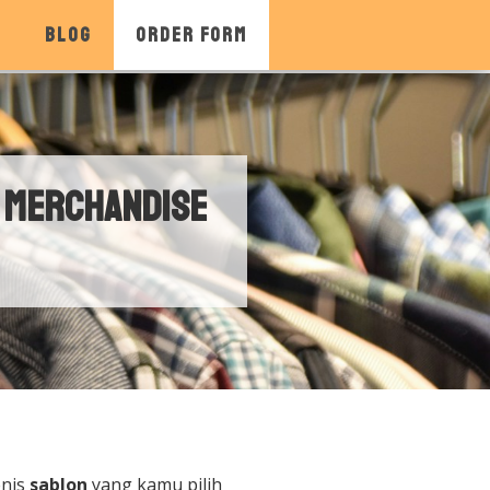
K
BLOG
ORDER FORM
& Merchandise
enis
sablon
yang kamu pilih