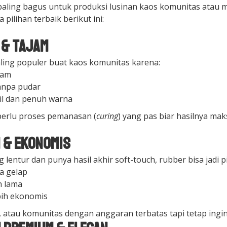
 paling bagus untuk produksi lusinan kaos komunitas atau
pilihan terbaik berikut ini:
t & Tajam
paling populer buat kaos komunitas karena:
jam
tanpa pudar
il dan penuh warna
i perlu proses pemanasan (
curing
) yang pas biar hasilnya mak
n & Ekonomis
lentur dan punya hasil akhir soft-touch, rubber bisa jadi p
na gelap
n lama
ebih ekonomis
 atau komunitas dengan anggaran terbatas tapi tetap ingin 