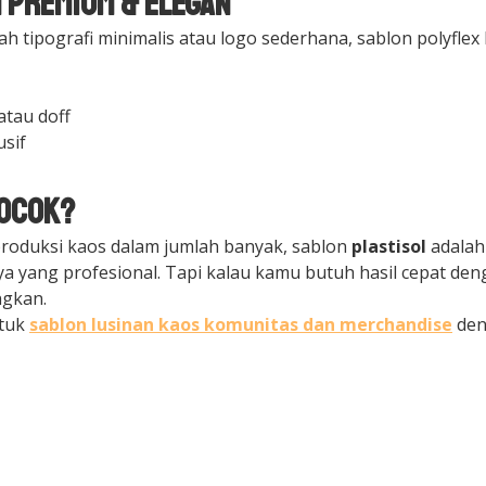
n Premium & Elegan
ah tipografi minimalis atau logo sederhana, sablon polyfle
atau doff
usif
Cocok?
produksi kaos dalam jumlah banyak, sablon
plastisol
adalah 
a yang profesional. Tapi kalau kamu butuh hasil cepat d
ngkan.
ntuk
sablon lusinan kaos komunitas dan merchandise
den