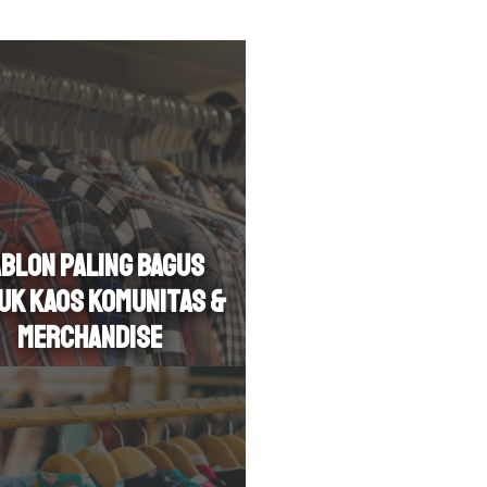
blon Paling Bagus
uk Kaos Komunitas &
Merchandise