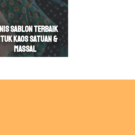
nis Sablon Terbaik
tuk Kaos Satuan &
Massal